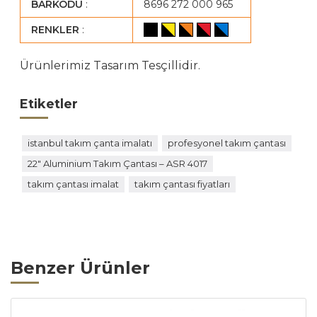
BARKODU
:
8696 272 000 965
RENKLER
:
Ürünlerimiz Tasarım Tesçillidir.
Etiketler
istanbul takım çanta imalatı
profesyonel takım çantası
22″ Aluminium Takım Çantası – ASR 4017
takım çantası imalat
takım çantası fiyatları
Benzer Ürünler